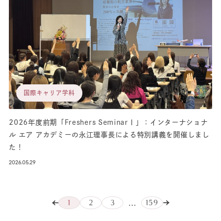
国際キャリア学科
2026年度前期「Freshers SeminarⅠ」：インターナショナ
ル エア アカデミーの永江理事長による特別講義を開催しまし
た！
2026.05.29
1
2
3
159
…