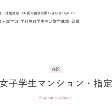
習・地域貢献
FAQ
資料請求
お問い合わせ
English
介
入試
学部･学科
施設
学生生活
留学
進路･就職
施設
女子学生マンション・指
Student residence