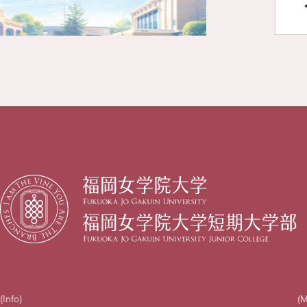
(Info)
(