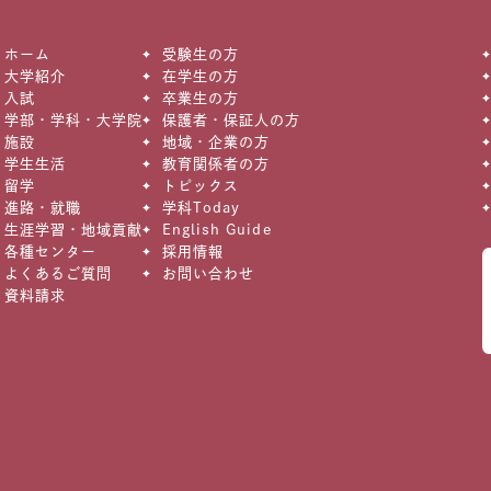
ホーム
受験生の方
大学紹介
在学生の方
入試
卒業生の方
学部・学科・大学院
保護者・保証人の方
施設
地域・企業の方
学生生活
教育関係者の方
留学
トピックス
進路・就職
学科Today
生涯学習・地域貢献
English Guide
各種センター
採用情報
よくあるご質問
お問い合わせ
資料請求