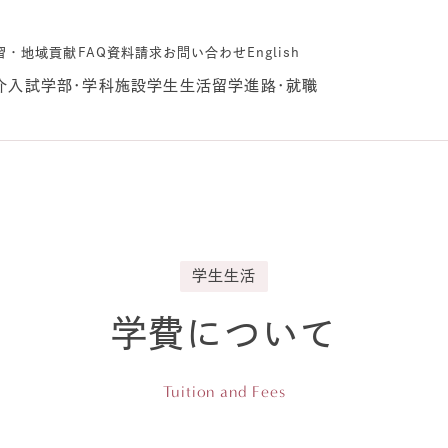
習・地域貢献
FAQ
資料請求
お問い合わせ
English
介
入試
学部･学科
施設
学生生活
留学
進路･就職
学生生活
学費について
Tuition and Fees