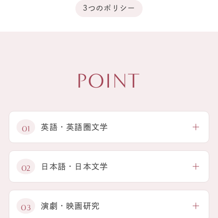
3つのポリシー
POINT
英語・英語圏文学
シェイクスピア、ワーズワース、ディケン
ズ、マーク・トウェイン―英語圏文化は詩や
日本語・日本文学
演劇、小説など言語芸術の豊かな歴史の上に
成り立っています。英語の背景にある文化へ
4年間で文学の名作100冊、演劇・映画鑑賞
の深い理解が確かな英語力の土台となりま
100本を目標とする百読百鑑でさまざまな言
演劇・映画研究
す。
語芸術に対応できる力を習得します。4年次