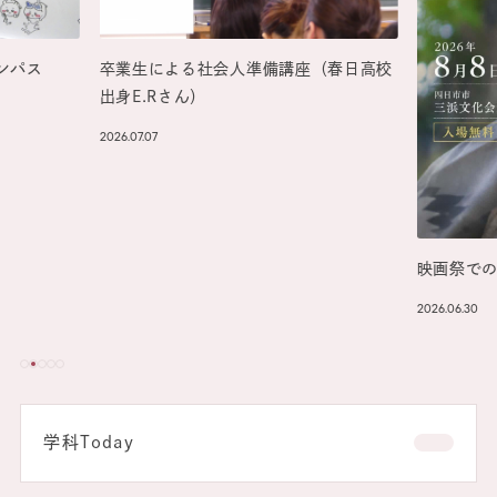
（春日高校
入試説明
2026.06.16
映画祭での上映の報告
2026.06.30
学科Today