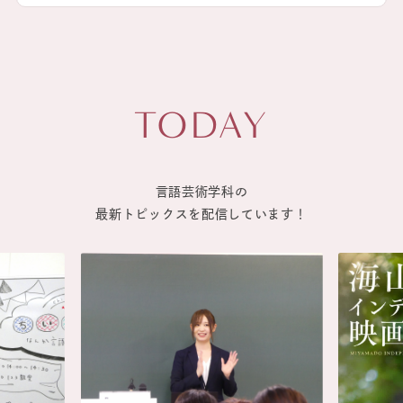
には、脚本、小説の執筆、演劇、ラジオドラ
演劇は理論から舞台づくりの実践まで、学年
マの制作など、さまざまな形でことばによる
を超えて協力し合いながら学びます。映画は
表現を実践します。
鑑賞力を磨き、映画制作の現場を体験する機
会もあります。社会の第一線で活躍する外部
講師を招き、講義を行っています。
TODAY
言語芸術学科の
最新トピックスを配信しています！