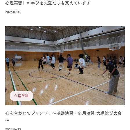
心理実習Ⅱの学びを先輩たちも支えています
2026.07.03
心理学科
心を合わせてジャンプ！～基礎演習・応用演習 大縄跳び大会
～
2026.06.23