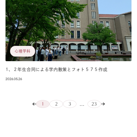
心理学科
1、２年生合同による学内散策とフォト５７５作成
2026.05.26
1
2
3
23
…