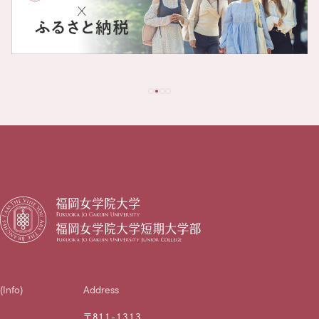
(Info)
Address
〒811-1313