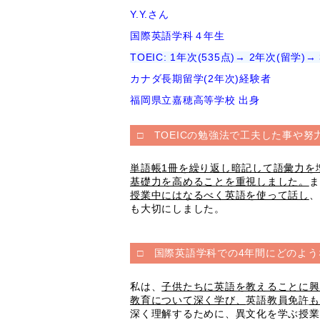
Y.Y.さん
国際英語学科４年生
TOEIC: 1年次(535点)→ 2年次(留学)→
カナダ長期留学(2年次)経験者
福岡県立嘉穂高等学校 出身
□ TOEICの勉強法で工夫した事や
単語帳
1
冊を繰り返し暗記して語彙力を
基礎力を高めることを重視しました。
ま
授業中にはなるべく英語を使って話し
、
も大切にしました。
□ 国際英語学科での4年間にどのよ
私は、
子供たちに英語を教えることに興
教育について深く学び、
英語教員免許
も
深く理解するために、異文化を学ぶ授業