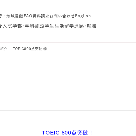
習・地域貢献
FAQ
資料請求
お問い合わせ
English
介
入試
学部･学科
施設
学生生活
留学
進路･就職
生紹介
TOEIC800点突破 ⑤
TOEIC 800点突破！