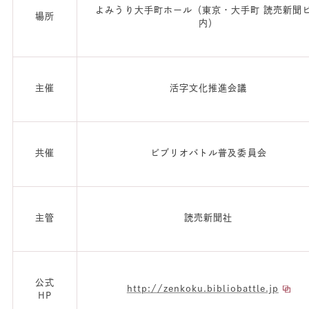
よみうり大手町ホール（東京・大手町 読売新聞
場所
内）
主催
活字文化推進会議
共催
ビブリオバトル普及委員会
主管
読売新聞社
公式
http://zenkoku.bibliobattle.jp
HP