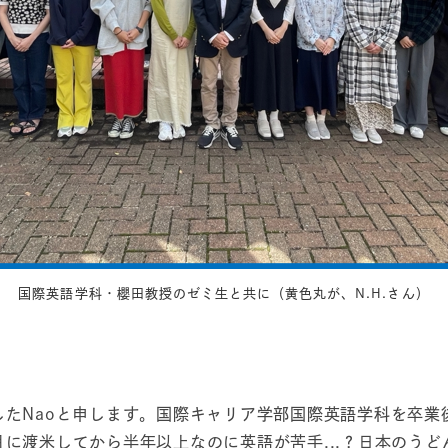
国際英語学科・櫻田教授のゼミ生と共に（黄色丸が、N.H.さん）
業したNaoと申します。国際キャリア学部国際英語学科を卒
1月に渡米してから半年以上なのに英語が苦手...？日本のう