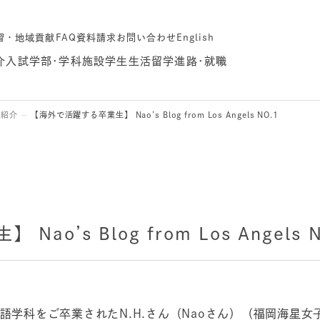
習・地域貢献
FAQ
資料請求
お問い合わせ
English
介
入試
学部･学科
施設
学生生活
留学
進路･就職
生紹介
【海外で活躍する卒業生】 Nao’s Blog from Los Angels NO.1
o’s Blog from Los Angels N
英語学科をご卒業されたN.H.さん（Naoさん）（福岡海星