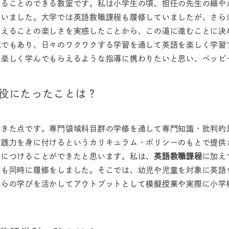
することのできる教室です。私は小学生の頃、担任の先生の細や
ていました。大学では英語教職課程も履修していましたが、さら
教えることの楽しさを実感したことから、この道に進むことに決
室
でもあり、日々のワクワクする学習を通して英語を楽しく学習
を楽しく学んでもらえるような指導に携わりたいと思い、ペッピ
で役にたったことは？
できた点です。専門領域科目群の学修を通して専門知識・批判的
実践力を身に付けるというカリキュラム・ポリシーのもとで提供
身につけることができたと思います。私は、
英語教職課程
に加え
ス
も同時に履修をしました。そこでは、幼児や児童を対象に英語
れらの学びを活かしてアウトプットとして模擬授業や実際に小学