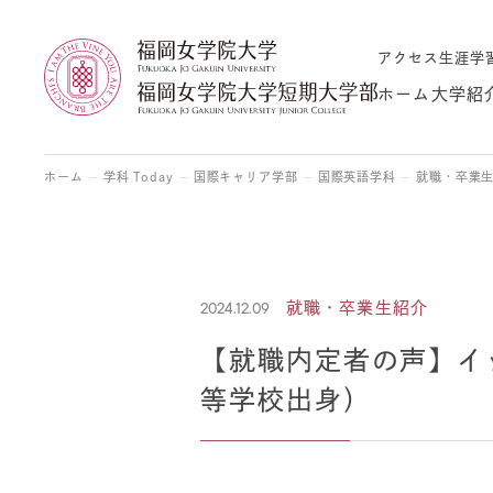
アクセス
生涯学
ホーム
大学紹
ホーム
学科 Today
国際キャリア学部
国際英語学科
就職・卒業
2024.12.09
就職・卒業生紹介
【就職内定者の声】イ
等学校出身）