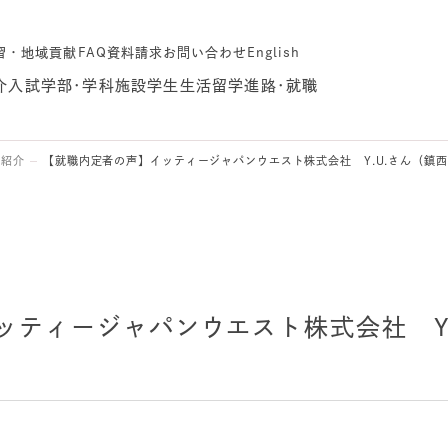
習・地域貢献
FAQ
資料請求
お問い合わせ
English
介
入試
学部･学科
施設
学生生活
留学
進路･就職
生紹介
【就職内定者の声】イッティージャパンウエスト株式会社 Y.U.さん（鎮
ッティージャパンウエスト株式会社 Y