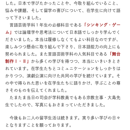
した。日本で学びたかったことや、今取り組んでいること、
悩みや課題、そして留学の喜びについて、在学生に向けて語
って下さいました。
言語芸術学科１年生の必修科目である
「シンキング・ゲー
ム」
では論理学や思考法について日本語でしっかり学んでく
ださいました。本当は履修しなくてもよい科目なのですが、
楽しみつつ懸命に取り組んで下さり、日本語能力の向上にも
努められました。また言語芸術学科の人気科目である
「舞台
制作Ⅰ・Ⅱ」
から多くの学びを得つつ、本当にいきいきとさ
れています。在学生たちとコミュニケーションをしっかりは
かりつつ、演劇公演に向けた共同の学びを続けています。そ
の中で得られた思いを在学生たちに語りかけ、学ぶことの尊
さそのものを伝えてくれました。
たまたま当日の司会が学科教員でもある宗教主事・大島先
生でしたので、写真にもおさまっていただきました。
今後もお二人の留学生活は続きます。実り多い学びの日々
となりますことを願っております。