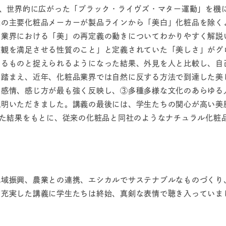
り、世界的に広がった「ブラック・ライヴズ・マター運動」を機
米の主要化粧品メーカーが製品ラインから「美白」化粧品を除く
業界における「美」の再定義の動きについてわかりやすく解説い
徳観を満足させる性質のこと」と定義されていた「美しさ」がグ
えるものと捉えられるようになった結果、外見を人と比較し、自
を踏まえ、近年、化粧品業界では自然に反する方法で到達した美
や感情、感じ方が最も強く反映し、③多種多様な文化のあらゆる
説明いただきました。講義の最後には、学生たちの関心が高い美
れた結果をもとに、従来の化粧品と同社のようなナチュラル化粧
地域振興、農業との連携、エシカルでサステナブルなものづくり
な充実した講義に学生たちは終始、真剣な表情で聴き入っていま