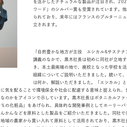
を活かしたナチュラルな製品が注目され、20
ワード」のシルバー賞も受賞されています。他
られており、来年にはフランスのブルターニュ
立されます。
「自然豊かな地方が主役 エシカル&サステナ
講義のなかで、黒木社長は初めに同社が立地す
き、本土最南端の地で、廃校となった学校を活
経緯についてご説明いただきました。続いて、
は何か、解説いただきました。「エシカル」と
どに気を配ることで環境保全や社会に配慮する意味と捉えられ、
ーなのかをアイコンで示しています。黒木社長はボタニカルファ
0％の化粧品」をあげられ、具体的な開発事例としてホーリーバ
たんかんなどを原料とした製品をご紹介いただきました。同社で
を地域の農家から買い入れて原料として活用されており、黒木社