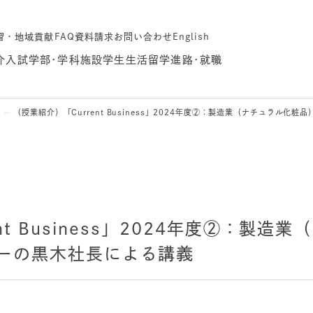
習・地域貢献
FAQ
資料請求
お問い合わせ
English
介
入試
学部･学科
施設
学生生活
留学
進路･就職
介
（授業紹介）「Current Business」2024年度②：製造業（ナチュラル
nt Business」2024年度②：製
ーの黒木社長による講義