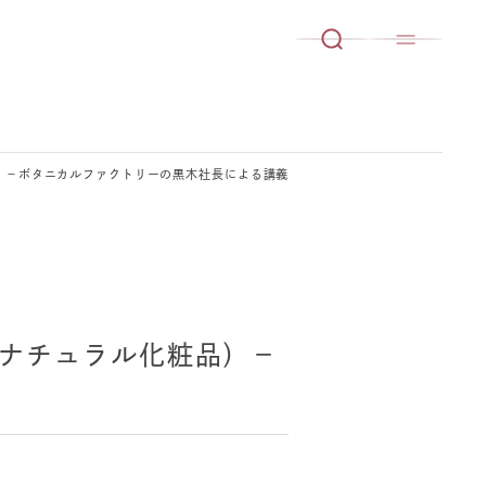
化粧品）－ボタニカルファクトリーの黒木社長による講義
造業（ナチュラル化粧品）－