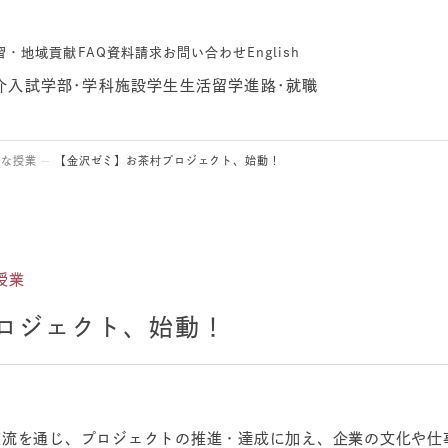
習・地域貢献
FAQ
資料請求
お問い合わせ
English
介
入試
学部･学科
施設
学生生活
留学
進路･就職
クな授業
【金沢ゼミ】お茶村プロジェクト、始動！
授業
ロジェクト、始動！
流を通じ、プロジェクトの推進・達成に加え、企業の文化や仕