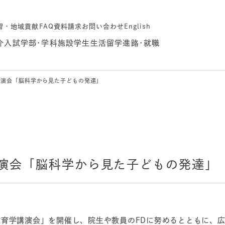
習・地域貢献
FAQ
資料請求
お問い合わせ
English
介
入試
学部･学科
施設
学生生活
留学
進路･就職
講演会「脳科学から見た子どもの発達」
演会「脳科学から見た子どもの発達」
育学講演会」を開催し、院生や教員のFDに努めるとともに、広