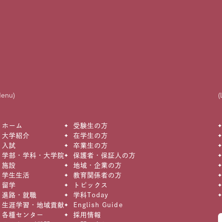
Menu)
(
ホーム
受験生の方
大学紹介
在学生の方
入試
卒業生の方
学部・学科・大学院
保護者・保証人の方
施設
地域・企業の方
学生生活
教育関係者の方
留学
トピックス
進路・就職
学科Today
生涯学習・地域貢献
English Guide
各種センター
採用情報