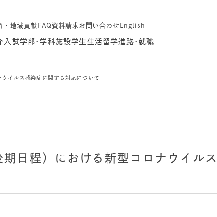
習・地域貢献
FAQ
資料請求
お問い合わせ
English
介
入試
学部･学科
施設
学生生活
留学
進路･就職
ナウイルス感染症に関する対応について
（後期日程）における新型コロナウイル