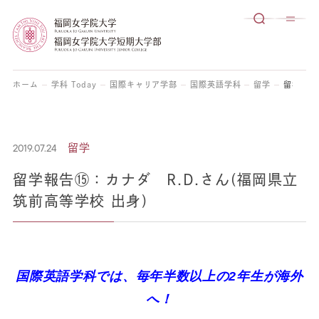
ホーム
学科 Today
国際キャリア学部
国際英語学科
留学
留学報告
2019.07.24
留学
留学報告⑮：カナダ R.D.さん(福岡県立
筑前高等学校 出身)
国際英語学科では、毎年半数以上の2年生が海外
へ！