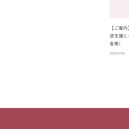
ア学部
【ご案内
2026年 熊本支援方言プロジェクト
済支援に
2026.08.03
金等)
2026.07.30