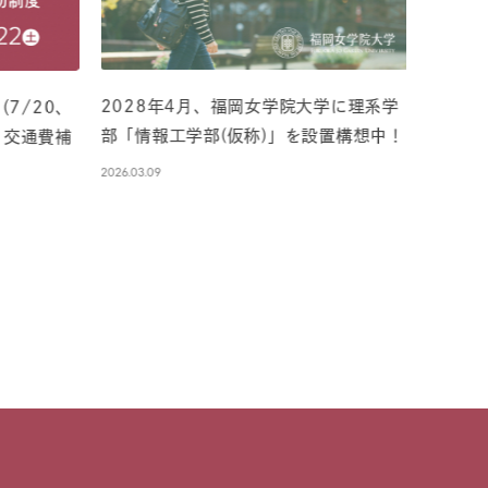
2028年4月、福岡女学院大学に理系学
7/20、
第53
部「情報工学部(仮称)」を設置構想中！
＆交通費補
朗読大
2026.03.09
2026.08.07