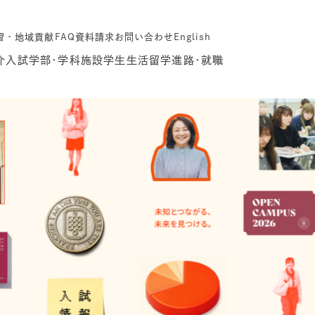
習・地域貢献
FAQ
資料請求
お問い合わせ
English
介
入試
学部･学科
施設
学生生活
留学
進路･就職