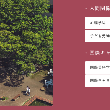
人間関
心理学科
子ども発達
国際キ
国際英語学
国際キャリ